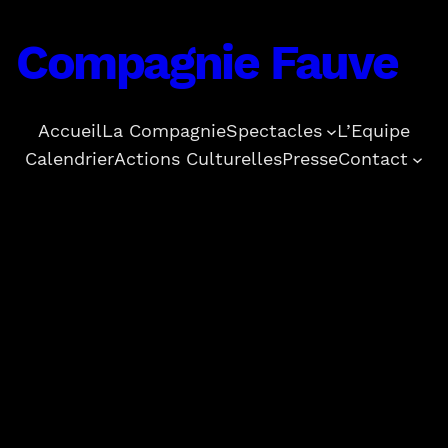
Compagnie Fauve
Accueil
La Compagnie
Spectacles
L’Equipe
Calendrier
Actions Culturelles
Presse
Contact
Presse