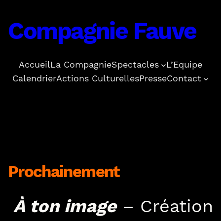
Compagnie Fauve
Accueil
La Compagnie
Spectacles
L’Equipe
Calendrier
Actions Culturelles
Presse
Contact
Accueil
Prochainement
À ton image
– Création